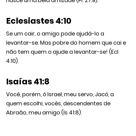
nasce uma bela amizade (Pr 27:9).
Eclesiastes 4:10
Se um cair, o amigo pode ajudá-lo a
levantar-se. Mas pobre do homem que cai e
não tem quem o ajude a levantar-se! (Ecl
4:10).
Isaías 41:8
Você, porém, ó Israel, meu servo, Jacó, a
quem escolhi, vocês, descendentes de
Abraão, meu amigo (Is 41:8).